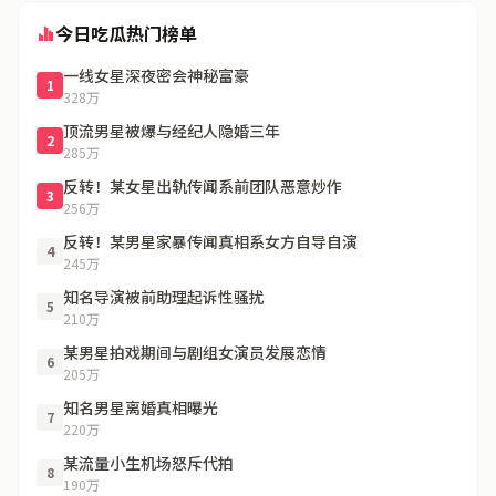
今日吃瓜热门榜单
一线女星深夜密会神秘富豪
1
328万
顶流男星被爆与经纪人隐婚三年
2
285万
反转！某女星出轨传闻系前团队恶意炒作
3
256万
反转！某男星家暴传闻真相系女方自导自演
4
245万
知名导演被前助理起诉性骚扰
5
210万
某男星拍戏期间与剧组女演员发展恋情
6
205万
知名男星离婚真相曝光
7
220万
某流量小生机场怒斥代拍
8
190万