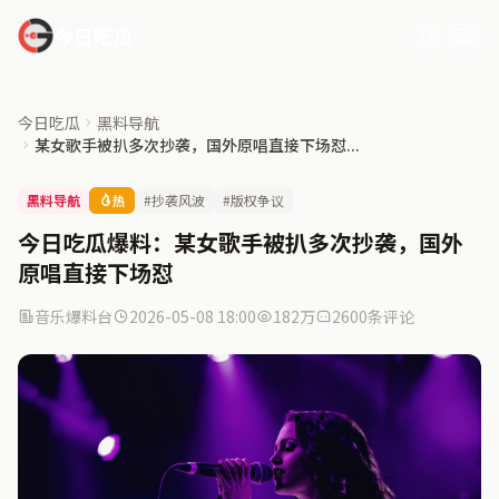
今日吃瓜
今日吃瓜
黑料导航
某女歌手被扒多次抄袭，国外原唱直接下场怼...
黑料导航
热
#抄袭风波
#版权争议
今日吃瓜爆料：某女歌手被扒多次抄袭，国外
原唱直接下场怼
音乐爆料台
2026-05-08 18:00
182万
2600条评论