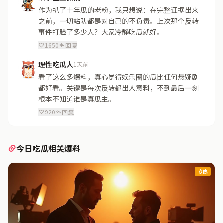
作为扒了十年瓜的老粉，我只想说：在完整证据出来
之前，一切站队都是对自己的不负责。上次那个反转
事件打脸了多少人？大家冷静吃瓜就好。
1650
回复
理性吃瓜人
1天前
看了这么多爆料，真心觉得娱乐圈的瓜比任何悬疑剧
都好看。关键是每次反转都出人意料，不到最后一刻
根本不知道谁是真瓜主。
920
回复
今日吃瓜相关爆料
热