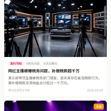
黑料导航
#税务问题
#违法曝光
网红主播被曝税务问题，补缴税款超千万
某头部带货主播被税务部门稽查，查实其存在偷逃税款行为，
需补缴税款及滞纳金合计超过一千万元。
155万
1750
2026-05-09
热