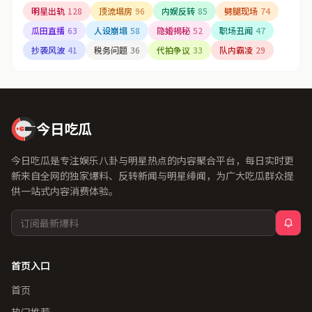
明星出轨
128
顶流塌房
96
内娱反转
85
劈腿现场
74
瓜田直播
63
人设崩塌
58
隐婚揭秘
52
职场丑闻
47
抄袭风波
41
税务问题
36
代拍争议
33
队内霸凌
29
今日吃瓜
今日吃瓜是专注娱乐八卦与明星热点的内容聚合平台，每日实时更
新来自全网的独家爆料、反转新闻与明星绯闻，为广大吃瓜群众提
供一站式内容消费体验。
首页入口
首页
热门推荐